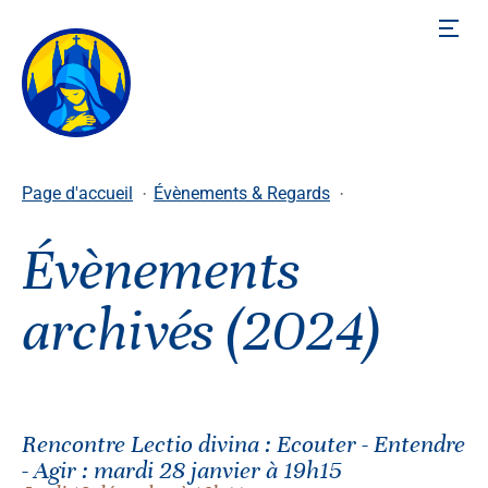
Paroisse
La basilique
Page d'accueil
Évènements & Regards
Actualités
Évènements
Soutenir
archivés (2024)
EcoEglise
Nos produits
Rencontre Lectio divina : Ecouter - Entendre
- Agir : mardi 28 janvier à 19h15
Horaires de messes