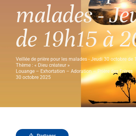
malades - Je
de 19h15 à 
Veillée de prière pour les malades - Jeudi 30 octobre d
Thème : « Dieu créateur »
Louange – Exhortation – Adoration – Prière des Frères
30 octobre 2025
Partager